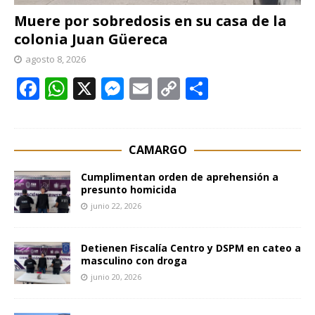
Muere por sobredosis en su casa de la
colonia Juan Güereca
agosto 8, 2026
F
W
X
M
E
C
C
ac
h
e
m
o
o
e
at
ss
ai
p
m
b
s
e
l
y
p
CAMARGO
o
A
n
Li
ar
Cumplimentan orden de aprehensión a
presunto homicida
o
p
g
n
ti
junio 22, 2026
k
p
er
k
r
Detienen Fiscalía Centro y DSPM en cateo a
masculino con droga
junio 20, 2026