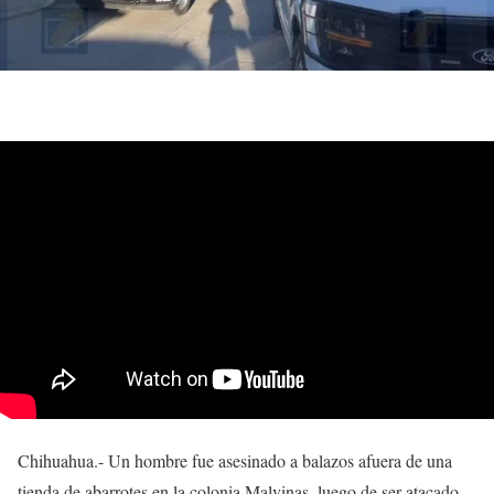
Chihuahua.- Un hombre fue asesinado a balazos afuera de una
tienda de abarrotes en la colonia Malvinas, luego de ser atacado