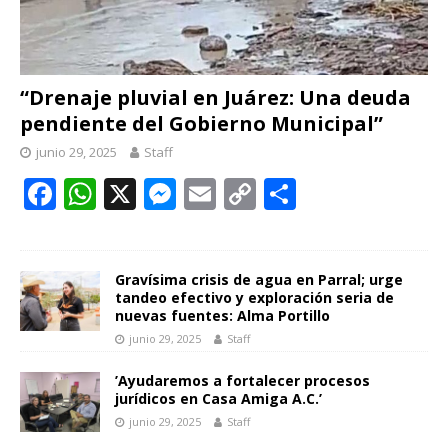
“Drenaje pluvial en Juárez: Una deuda
pendiente del Gobierno Municipal”
junio 29, 2025
Staff
F
W
X
M
E
C
C
ac
h
e
m
o
o
e
at
ss
ai
p
m
b
s
e
l
y
p
Gravísima crisis de agua en Parral; urge
tandeo efectivo y exploración seria de
o
A
n
Li
ar
nuevas fuentes: Alma Portillo
junio 29, 2025
Staff
o
p
g
n
ti
k
p
er
k
r
’Ayudaremos a fortalecer procesos
jurídicos en Casa Amiga A.C.’
junio 29, 2025
Staff