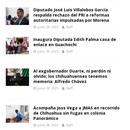
Diputado José Luis Villalobos García
respalda rechazo del PRI a reformas
autoritarias impulsadas por Morena
junio 29, 2025
Staff
Inaugura Diputada Edith Palma casa de
enlace en Guachochi
junio 29, 2025
Staff
Al exgobernador Duarte, ni perdón ni
olvido; los chihuahuenses tenemos
memoria: Alfredo Chávez
junio 28, 2025
Staff
Acompaña Joss Vega a JMAS en recorrido
de Chihuahua sin Fugas en colonia
Panorámico
junio 28, 2025
Staff