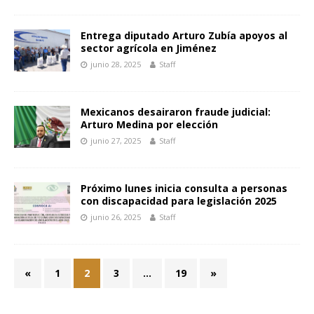
Entrega diputado Arturo Zubía apoyos al
sector agrícola en Jiménez
junio 28, 2025
Staff
Mexicanos desairaron fraude judicial:
Arturo Medina por elección
junio 27, 2025
Staff
Próximo lunes inicia consulta a personas
con discapacidad para legislación 2025
junio 26, 2025
Staff
«
1
2
3
…
19
»