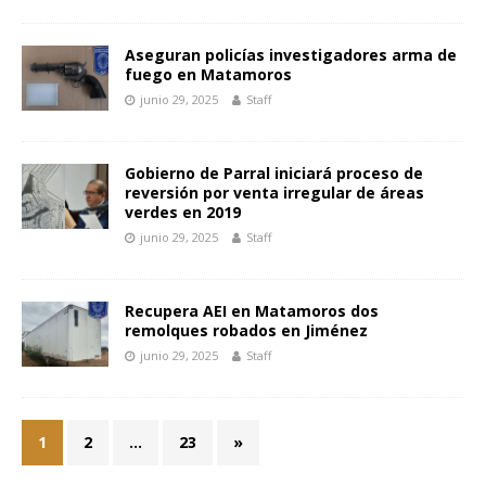
Aseguran policías investigadores arma de
fuego en Matamoros
junio 29, 2025
Staff
Gobierno de Parral iniciará proceso de
reversión por venta irregular de áreas
verdes en 2019
junio 29, 2025
Staff
Recupera AEI en Matamoros dos
remolques robados en Jiménez
junio 29, 2025
Staff
1
2
…
23
»