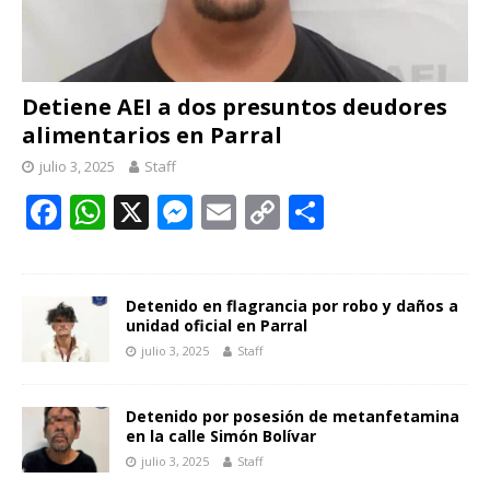
Detiene AEI a dos presuntos deudores
alimentarios en Parral
julio 3, 2025
Staff
F
W
X
M
E
C
C
ac
h
e
m
o
o
e
at
ss
ai
p
m
b
s
e
l
y
p
Detenido en flagrancia por robo y daños a
unidad oficial en Parral
o
A
n
Li
ar
julio 3, 2025
Staff
o
p
g
n
ti
k
p
er
k
r
Detenido por posesión de metanfetamina
en la calle Simón Bolívar
julio 3, 2025
Staff