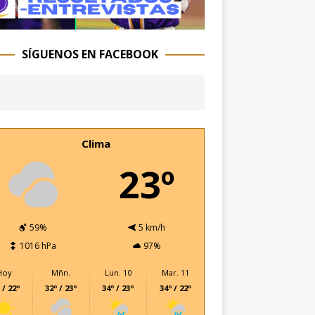
SÍGUENOS EN FACEBOOK
Clima
23º
59%
5 km/h
1016 hPa
97%
Hoy
Mñn.
Lun. 10
Mar. 11
 / 22º
32º / 23º
34º / 23º
34º / 22º