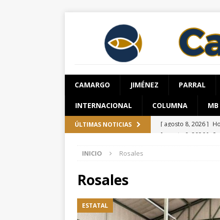
CAMARGO
JIMÉNEZ
PARRAL
INTERNACIONAL
COLUMNA
MB
[ agosto 8, 2026 ]
Sa
ÚLTIMAS NOTICIAS
Chihuahua
ESTATA
INICIO
Rosales
[ agosto 8, 2026 ]
*P
CHIHUAHUA MARCO 
Rosales
[ agosto 8, 2026 ]
El
ESTATAL
[ agosto 7, 2026 ]
Ar