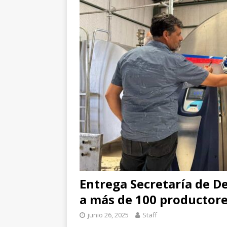
[ agosto 8, 2026 ]
Ho
paro cardíaco
EST
Entrega Secretaría de D
a más de 100 productore
junio 26, 2025
Staff