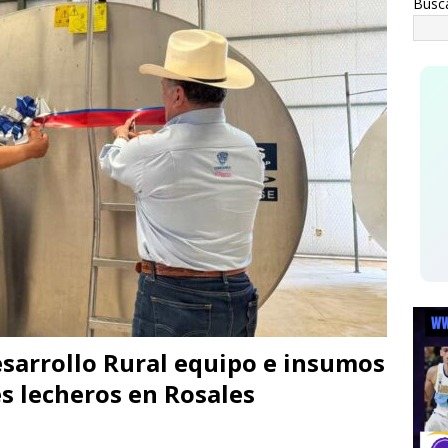
Busc
mbre muere a bordo de una ambulancia de URGE tras sufrir un
ATAL
esarrollo Rural equipo e insumos
s lecheros en Rosales