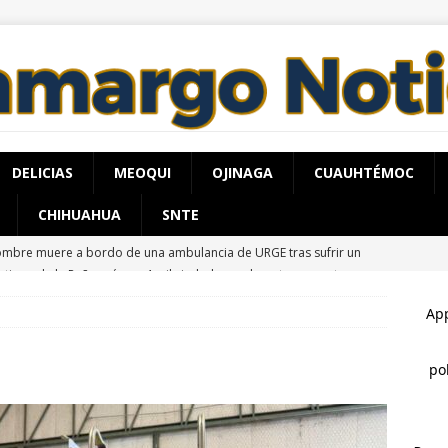
DELICIAS
MEOQUI
OJINAGA
CUAUHTÉMOC
CHIHUAHUA
SNTE
ntiago de la Peña reúne a 4 mil ciudadanos durante encuentro en
L
asaje al pasado *Se acabó la brigada *Del sueño al respaldo
BONILLA
 juego sin reglas: Jorge Soto
ESTATAL
restan a 6 y aseguran 100 gramos de cristal
ESTATAL