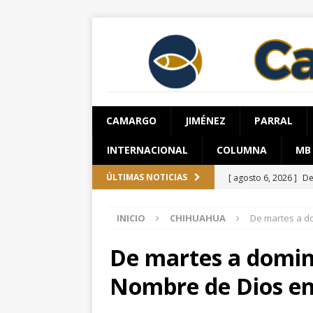
CAMARGO
JIMÉNEZ
PARRAL
INTERNACIONAL
COLUMNA
MB
[ agosto 6, 2026 ]
De
ÚLTIMAS NOTICIAS
[ agosto 6, 2026 ]
Su
INICIO
CHIHUAHUA
De martes a do
Salud en el municipi
[ agosto 6, 2026 ]
Ro
De martes a doming
ESTATAL
Nombre de Dios en
[ agosto 6, 2026 ]
Gu