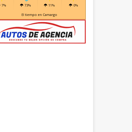
7%
73%
11%
0%
El tiempo en Camargo