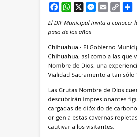
F
W
X
M
E
C
a
h
e
m
o
El DIF Municipal invita a conocer
c
at
ss
ai
p
paso de los años
e
s
e
l
y
b
A
n
Li
Chihuahua.- El Gobierno Municipal
o
p
g
n
t
Chihuahua, así como a las que via
o
p
e
k
r
Nombre de Dios, una experienci
k
r
Vialidad Sacramento a tan sólo 
Las Grutas Nombre de Dios cuen
descubrirán impresionantes figu
cargadas de dióxido de carbono 
origen a estas cavernas repletas
cautivar a los visitantes.