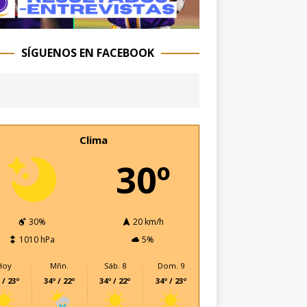
SÍGUENOS EN FACEBOOK
Clima
30º
30%
20 km/h
1010 hPa
5%
Hoy
Mñn.
Sáb. 8
Dom. 9
 / 23º
34º / 22º
34º / 22º
34º / 23º