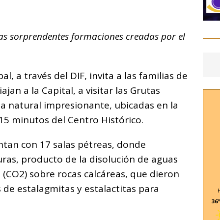
C
o
 las sorprendentes formaciones creadas por el
m
p
ar
, a través del DIF, invita a las familias de
i
jan a la Capital, a visitar las Grutas
a natural impresionante, ubicadas en la
15 minutos del Centro Histórico.
tan con 17 salas pétreas, donde
ras, producto de la disolución de aguas
(CO2) sobre rocas calcáreas, que dieron
 de estalagmitas y estalactitas para
36º