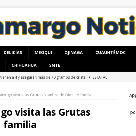
DELICIAS
MEOQUI
OJINAGA
CUAUHTÉMOC
CHIHUAHUA
SNTE
tienen a 4 y aseguran más de 70 gramos de cristal
ESTATAL
pervisa secretario de Salud atención y operación de Centros de
mingo visita las Grutas Nombre de Dios en familia
o de Chihuahua
ESTATAL
cía a su esposa con gasolina para matarla; lo detienen
o visita las Grutas
 familia
adalupe y Calvo opera con 21 policías municipales; corporación