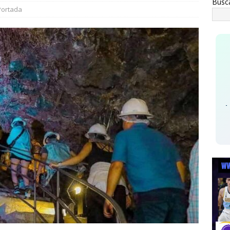
Busc
0 elementos más
ESTATAL
Portada
an Falomir se reúne con vecinos de El Saucito y lleva mensaje de
ESTATAL
Johnny Nash - I Can 