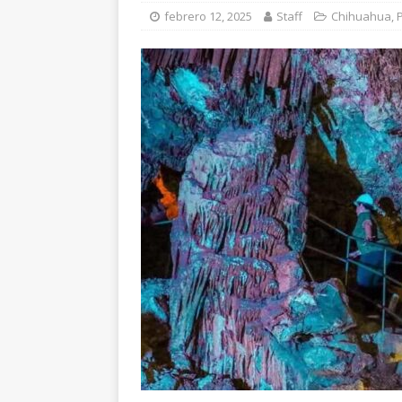
requiere al menos 6
febrero 12, 2025
Staff
Chihuahua
,
[ agosto 6, 2026 ]
Al
unidad en el PAN