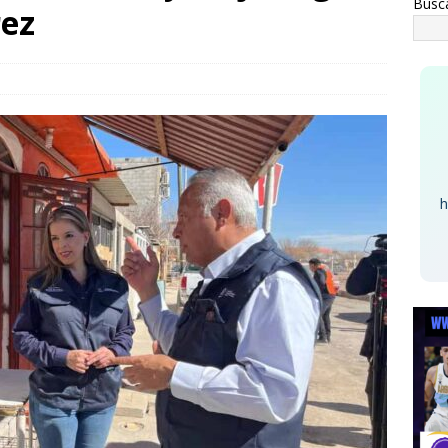
Busc
a advertencia de Maru *Más poder al poder *Barredoras… y
rez
HUA MARCO BONILLA
Elton John - R