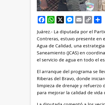
F
W
X
M
E
C
a
h
e
m
o
Juárez.- La diputada por el Part
c
at
ss
ai
p
Contreras, estuvo presente en e
e
s
e
l
y
Agua de Calidad, una estrategia
b
A
n
Li
Saneamiento (JCAS) en coordinac
o
p
g
n
t
el servicio de agua en todo el 
o
p
e
k
r
k
r
El arranque del programa se lle
Riberas del Bravo, donde iniciar
limpieza de drenaje y refuerzo d
para mejorar la calidad de vida 
La diputada comentó a los veci