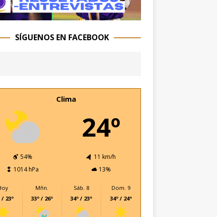
SÍGUENOS EN FACEBOOK
Clima
24º
54%
11 km/h
1014 hPa
13%
Hoy
Mñn.
Sáb. 8
Dom. 9
 / 23º
33º / 26º
34º / 23º
34º / 24º