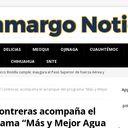
DELICIAS
MEOQUI
OJINAGA
CUAUHTÉMOC
CHIHUAHUA
SNTE
rco Bonilla cumple: inaugura el Paso Superior de Fuerza Aérea y
ESTATAL
tl Contreras acompaña el arranque del programa “Más y Mejor
ntinúan jornadas de Jóvenes Unen al Barrio
ESTATAL
tienen a ocho por narcomenudeo
ESTATAL
Contreras acompaña el
lla mecánica termina en incendio y consume por completo un
rama “Más y Mejor Agua
rico de la Juventud
ESTATAL