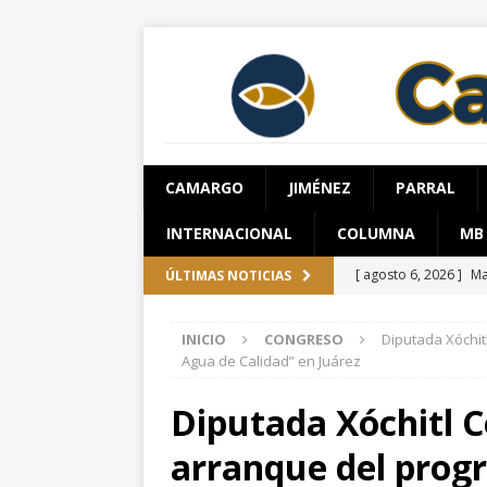
CAMARGO
JIMÉNEZ
PARRAL
INTERNACIONAL
COLUMNA
MB
[ agosto 6, 2026 ]
Ma
ÚLTIMAS NOTICIAS
carretera Aldama
INICIO
CONGRESO
Diputada Xóchi
[ agosto 5, 2026 ]
Co
Agua de Calidad” en Juárez
[ agosto 5, 2026 ]
De
Diputada Xóchitl 
[ agosto 5, 2026 ]
Fa
arranque del prog
vehículo en el perifé