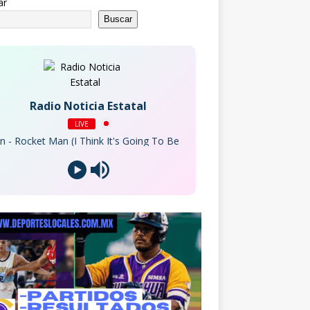
ar
Buscar
Radio Noticia Estatal
LIVE
ocket Man (I Think It's Going To Be A Long, Long Time)