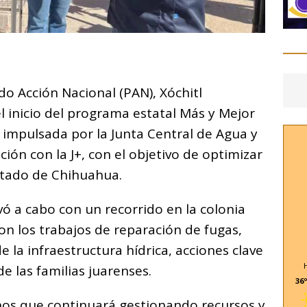
C
o
ido Acción Nacional (PAN), Xóchitl
m
l inicio del programa estatal Más y Mejor
p
 impulsada por la Junta Central de Agua y
ar
ión con la J+, con el objetivo de optimizar
i
estado de Chihuahua.
vó a cabo con un recorrido en la colonia
on los trabajos de reparación de fugas,
e la infraestructura hídrica, acciones clave
de las familias juarenses.
36º
nos que continuará gestionando recursos y