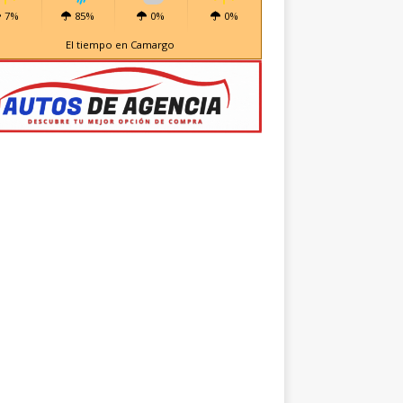
7%
85%
0%
0%
El tiempo en Camargo