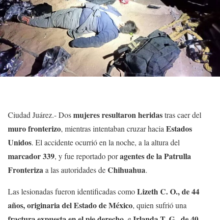
mujeres resultaron heridas
Ciudad Juárez.- Dos
tras caer del
muro fronterizo
Estados
, mientras intentaban cruzar hacia
Unidos
. El accidente ocurrió en la noche, a la altura del
marcador 339
agentes de la Patrulla
, y fue reportado por
Fronteriza
Chihuahua
a las autoridades de
.
Lizeth C. O., de 44
Las lesionadas fueron identificadas como
años, originaria del Estado de México
, quien sufrió una
fractura expuesta en el pie derecho
Irlanda T. G., de 40
, e