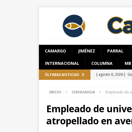
CAMARGO
JIMÉNEZ
PARRAL
INTERNACIONAL
COLUMNA
MB
[ agosto 6, 2026 ]
Gu
ÚLTIMAS NOTICIAS
requiere al menos 6
INICIO
CHIHUAHUA
Empleado de un
[ agosto 6, 2026 ]
Da
ESTATAL
Empleado de univer
[ agosto 6, 2026 ]
*L
atropellado en ave
pretextos
CHIHUA