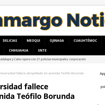
DELICIAS
MEOQUI
OJINAGA
CUAUHTÉMOC
CHIHUAHUA
SNTE
adalupe y Calvo opera con 21 policías municipales; corporación
0 elementos más
ESTATAL
iversidad fallece atropellado en avenida Teófilo Borunda
n taller de autocuidado a adultos mayores de El Papalote
sidad fallece
a advertencia de Maru *Más poder al poder *Barredoras… y
nida Teófilo Borunda
HUA MARCO BONILLA