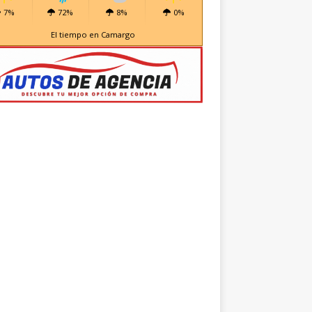
7%
72%
8%
0%
El tiempo en Camargo