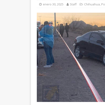
[ agosto 6, 2026 ]
Ma
enero 30, 2025
Staff
Chihuahua
,
Po
carretera Aldama
[ agosto 6, 2026 ]
Ro
ESTATAL