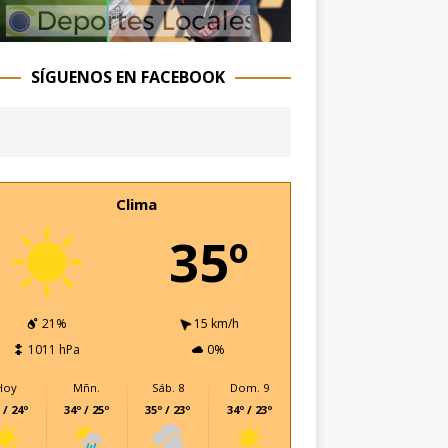
SÍGUENOS EN FACEBOOK
Clima
35º
21%
15 km/h
1011 hPa
0%
Hoy
Mñn.
Sáb. 8
Dom. 9
 / 24º
34º / 25º
35º / 23º
34º / 23º