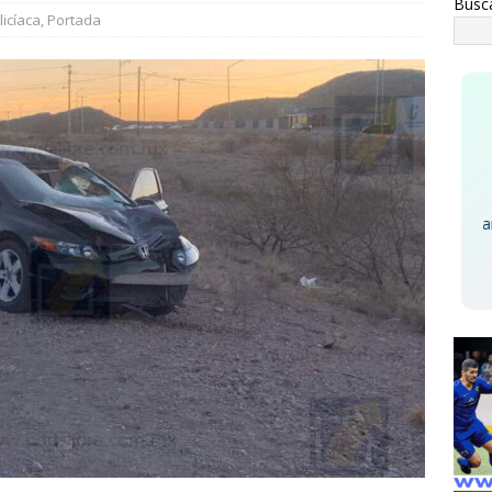
Busc
rco Bonilla cumple: inaugura el Paso Superior de Fuerza Aérea y
licíaca
,
Portada
ESTATAL
cía a su esposa con gasolina para matarla; lo detienen
The Beatles - A Hard Day'