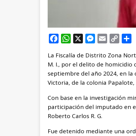
F
W
X
M
E
C
a
h
e
m
o
La Fiscalía de Distrito Zona No
c
at
ss
ai
p
M. I., por el delito de homicidio
e
s
e
l
y
septiembre del año 2024, en la 
b
A
n
Li
Victoria, de la colonia Papalote,
o
p
g
n
t
o
p
e
k
r
Con base en la investigación mini
k
r
participación del imputado en 
Roberto Carlos R. G.
Fue detenido mediante una or