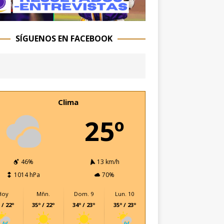
SÍGUENOS EN FACEBOOK
Clima
25º
46%
13 km/h
1014 hPa
70%
Hoy
Mñn.
Dom. 9
Lun. 10
 / 22º
35º / 22º
34º / 23º
35º / 23º