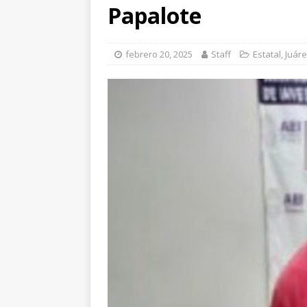
Salud en el municipi
Papalote
[ agosto 7, 2026 ]
Ro
ESTATAL
febrero 20, 2025
Staff
Estatal
,
Juár