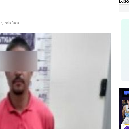
Busc
o de Chihuahua
ESTATAL
cía a su esposa y su hija con gasolina para matarlas; lo detienen
ez
,
Policíaca