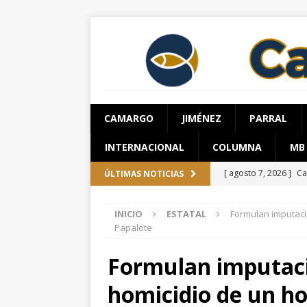
CAMARGO
JIMÉNEZ
PARRAL
INTERNACIONAL
COLUMNA
MB
[ agosto 7, 2026 ]
Ca
ÚLTIMAS NOTICIAS
evidencias clave en 
INICIO
ESTATAL
Formulan imputaci
[ agosto 6, 2026 ]
Al
Papalote
unidad en el PAN
Formulan imputaci
[ agosto 6, 2026 ]
De
homicidio de un ho
[ agosto 6, 2026 ]
Su