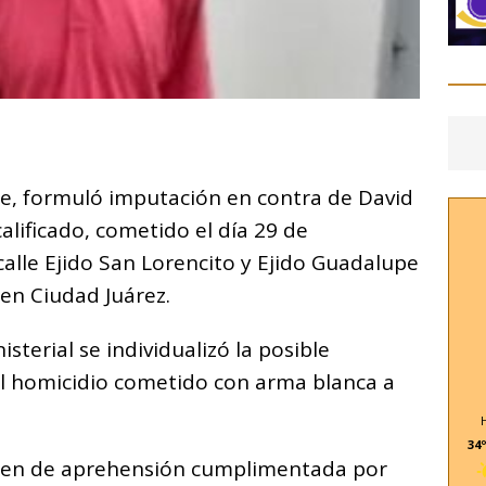
C
o
rte, formuló imputación en contra de David
m
 calificado, cometido el día 29 de
p
calle Ejido San Lorencito y Ejido Guadalupe
ar
 en Ciudad Juárez.
i
sterial se individualizó la posible
el homicidio cometido con arma blanca a
34º
den de aprehensión cumplimentada por