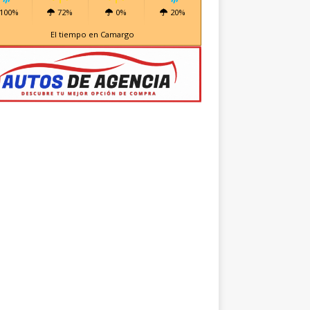
100%
72%
0%
20%
El tiempo en Camargo