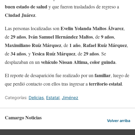
buen estado de salud
y que fueron trasladados de regreso a
Ciudad Juárez
.
Evelin Yolanda Maltos Álvarez
Las personas localizadas son
,
29 años
Iván Samuel Hernández Maltos
9 años
de
,
, de
,
Maximiliano Ruíz Márquez
1 año
Rafael Ruíz Márquez
, de
,
,
34 años
Yesica Ruíz Márquez
29 años
de
, y
, de
. Se
vehículo Nissan Altima, color guinda
desplazaban en un
.
familiar
El reporte de desaparición fue realizado por un
, luego de
territorio estatal
que perdió contacto con ellos tras ingresar a
.
Categorías:
Delicias
,
Estatal
,
Jiménez
Camargo Noticias
Volver arriba