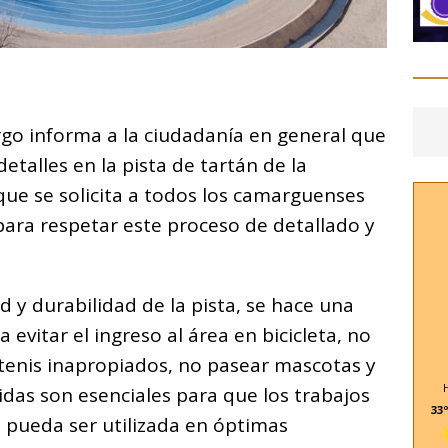
C
o
go informa a la ciudadanía en general que
m
etalles en la pista de tartán de la
p
 que se solicita a todos los camarguenses
ar
ara respetar este proceso de detallado y
i
ad y durabilidad de la pista, se hace una
a evitar el ingreso al área en bicicleta, no
 tenis inapropiados, no pasear mascotas y
idas son esenciales para que los trabajos
33º
a pueda ser utilizada en óptimas