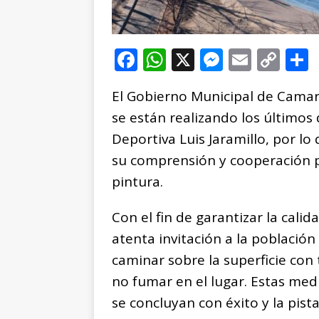
F
W
X
M
E
C
a
h
e
m
o
El Gobierno Municipal de Camar
c
at
ss
ai
p
se están realizando los últimos d
e
s
e
l
y
Deportiva Luis Jaramillo, por lo
b
A
n
Li
su comprensión y cooperación p
o
p
g
n
t
pintura.
o
p
e
k
r
k
r
Con el fin de garantizar la calid
atenta invitación a la población 
caminar sobre la superficie con
no fumar en el lugar. Estas med
se concluyan con éxito y la pist