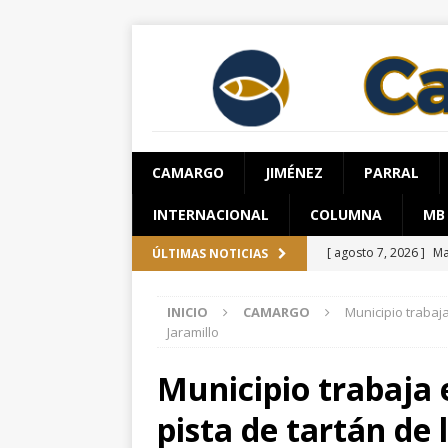
CAMARGO
JIMÉNEZ
PARRAL
INTERNACIONAL
COLUMNA
MB
[ agosto 7, 2026 ]
Ca
ÚLTIMAS NOTICIAS
como motor de la e
INICIO
CAMARGO
Municipio trabaja
[ agosto 7, 2026 ]
Ch
Jaramillo
ESTATAL
Municipio trabaja e
[ agosto 7, 2026 ]
Ro
pista de tartán de 
ESTATAL