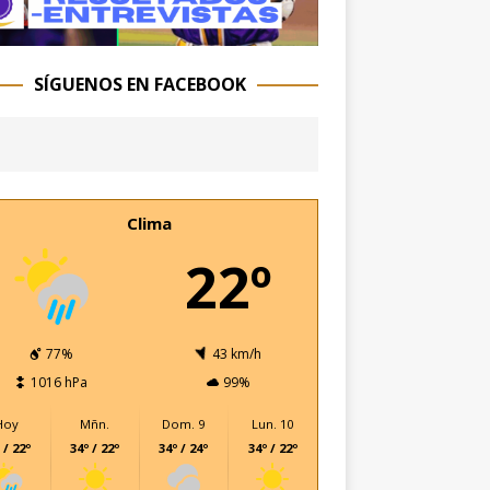
SÍGUENOS EN FACEBOOK
Clima
22º
77%
43 km/h
1016 hPa
99%
Hoy
Mñn.
Dom. 9
Lun. 10
 / 22º
34º / 22º
34º / 24º
34º / 22º