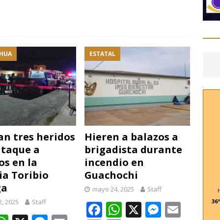
C
o
m
p
HUA
ESTATAL
r
i
n tres heridos
Hieren a balazos a
ataque a
brigadista durante
os en la
incendio en
ia Toribio
Guachochi
ga
mayo 24, 2025
Staff
36º
2, 2025
Staff
F
W
X
M
E