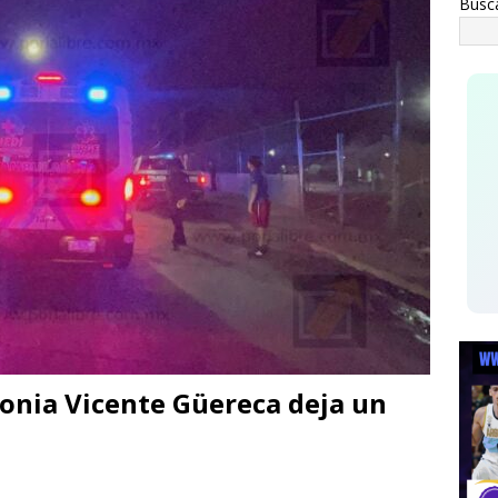
Busc
a advertencia de Maru *Más poder al poder *Barredoras… y
HUA MARCO BONILLA
pervisa secretario de Salud atención y operación de Centros de
o de Chihuahua
ESTATAL
onia Vicente Güereca deja un