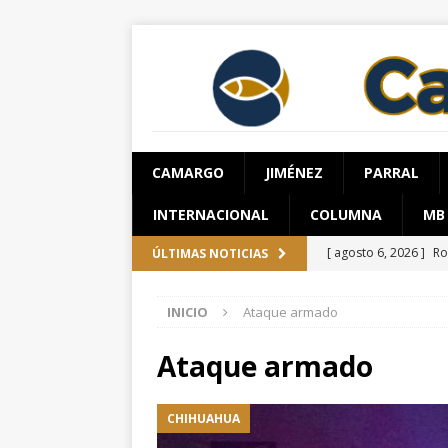
CAMARGO
JIMÉNEZ
PARRAL
INTERNACIONAL
COLUMNA
MB
[ agosto 6, 2026 ]
Ro
ÚLTIMAS NOTICIAS
ESTATAL
INICIO
Ataque armado
[ agosto 6, 2026 ]
Gu
requiere al menos 6
Ataque armado
[ agosto 6, 2026 ]
Da
CHIHUAHUA
ESTATAL