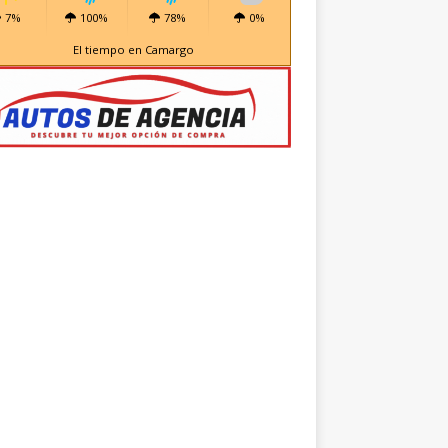
7%
100%
78%
0%
El tiempo en Camargo