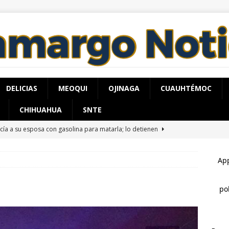
DELICIAS
MEOQUI
OJINAGA
CUAUHTÉMOC
CHIHUAHUA
SNTE
cía a su esposa con gasolina para matarla; lo detienen
adalupe y Calvo opera con 21 policías municipales; corporación
0 elementos más
ESTATAL
n taller de autocuidado a adultos mayores de El Papalote