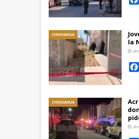
Jov
CHIHUAHUA
la 
abr
Acr
CHIHUAHUA
dom
pid
abr