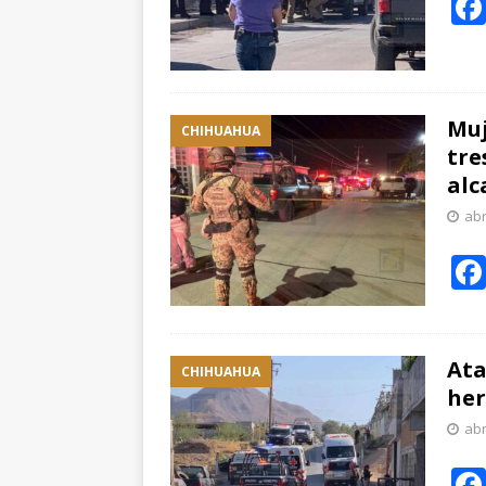
Muj
CHIHUAHUA
tre
alc
abr
Ata
CHIHUAHUA
her
abr