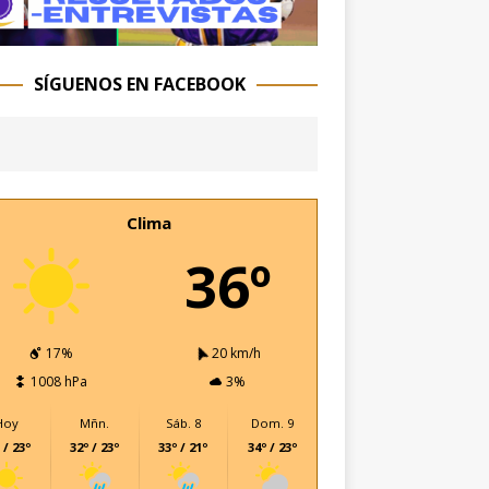
SÍGUENOS EN FACEBOOK
Clima
36º
17%
20 km/h
1008 hPa
3%
Hoy
Mñn.
Sáb. 8
Dom. 9
 / 23º
32º / 23º
33º / 21º
34º / 23º