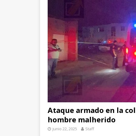
[ agosto 6, 2026 ]
*L
pretextos
CHIHUA
[ agosto 6, 2026 ]
Su
Salud en el municipi
Ataque armado en la col
hombre malherido
junio 22, 2025
Staff