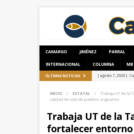
CAMARGO
JIMÉNEZ
PARRAL
INTERNACIONAL
COLUMNA
MB
[ agosto 6, 2026 ]
Al
ÚLTIMAS NOTICIAS
unidad en el PAN
INICIO
ESTATAL
Trabaja UT de la T
[ agosto 6, 2026 ]
De
calidad de vida de pueblos originarios
[ agosto 6, 2026 ]
Su
Trabaja UT de la 
Salud en el municipi
fortalecer entorno
[ agosto 6, 2026 ]
Ro