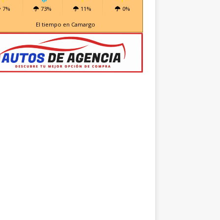
7%
73%
11%
0%
El tiempo en Camargo