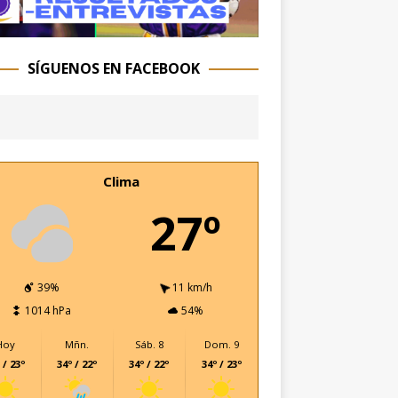
SÍGUENOS EN FACEBOOK
Clima
27º
39%
11 km/h
1014 hPa
54%
Hoy
Mñn.
Sáb. 8
Dom. 9
 / 23º
34º / 22º
34º / 22º
34º / 23º