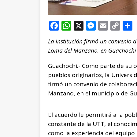
F
W
X
M
E
C
a
h
e
m
o
La institución firmó un convenio
c
at
ss
ai
p
Loma del Manzano, en Guachochi
e
s
e
l
y
b
A
n
Li
Guachochi.- Como parte de su c
o
p
g
n
t
pueblos originarios, la Univers
o
p
e
k
r
firmó un convenio de colaborac
k
r
Manzano, en el municipio de Gu
El acuerdo le permitirá a la po
constante de la UTT, el conocimi
como la experiencia del equipo