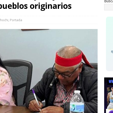
Busc
pueblos originarios
teos en Juárez aseguran un tigre de bengala, un lagarto y
investigación por homicidio
ESTATAL
hochi
,
Portada
Deep Purple -