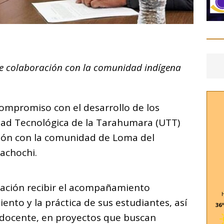
C
o
 de colaboración con la comunidad indígena
m
p
ar
ompromiso con el desarrollo de los
i
idad Tecnológica de la Tarahumara (UTT)
ión con la comunidad de Loma del
achochi.
blación recibir el acompañamiento
ento y la práctica de sus estudiantes, así
36º
 docente, en proyectos que buscan