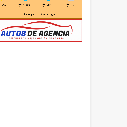
7%
100%
78%
0%
El tiempo en Camargo