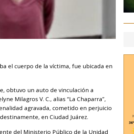
C
o
ba el cuerpo de la víctima, fue ubicada en
m
p
ar
te, obtuvo un auto de vinculación a
i
lyne Milagros V. C., alias “La Chaparra”,
penalidad agravada, cometido en perjuicio
destinamente, en Ciudad Juárez.
36º
gente del Ministerio Público de la Unidad