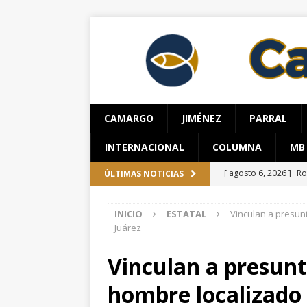
CAMARGO
JIMÉNEZ
PARRAL
INTERNACIONAL
COLUMNA
MB
[ agosto 6, 2026 ]
Ro
ÚLTIMAS NOTICIAS
ESTATAL
INICIO
ESTATAL
Vinculan a presun
[ agosto 6, 2026 ]
Gu
Juárez
requiere al menos 6
Vinculan a presun
[ agosto 6, 2026 ]
Da
hombre localizado 
ESTATAL