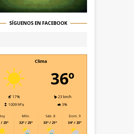
SÍGUENOS EN FACEBOOK
Clima
36º
17%
23 km/h
1009 hPa
3%
Hoy
Mñn.
Sáb. 8
Dom. 9
 / 23º
32º / 23º
33º / 21º
34º / 23º