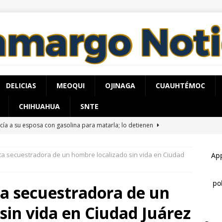
DELICIAS
MEOQUI
OJINAGA
CUAUHTÉMOC
CHIHUAHUA
SNTE
cía a su esposa con gasolina para matarla; lo detienen
ta secuestradora de un hombre localizado sin vida en Ciudad
adalupe y Calvo opera con 21 policías municipales; corporación
0 elementos más
ESTATAL
ta secuestradora de un
n taller de autocuidado a adultos mayores de El Papalote
sin vida en Ciudad Juárez