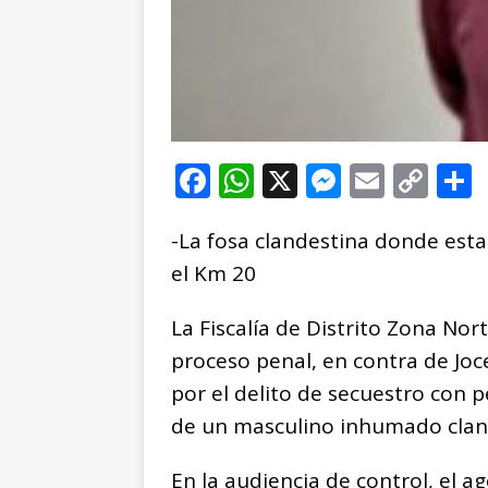
F
W
X
M
E
C
a
h
e
m
o
-​La fosa clandestina donde esta
c
at
ss
ai
p
el Km 20
e
s
e
l
y
b
A
n
Li
La Fiscalía de Distrito Zona Nor
o
p
g
n
t
proceso penal, en contra de Joce
o
p
e
k
r
por el delito de secuestro con 
k
r
de un masculino inhumado clan
En la audiencia de control, el a