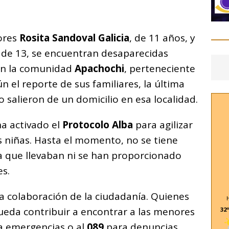
C
o
ores
Rosita Sandoval Galicia
, de 11 años, y
m
, de 13, se encuentran desaparecidas
p
n la comunidad
Apachochi
, perteneciente
ar
ún el reporte de sus familiares, la última
i
 salieron de un domicilio en esa localidad.
a activado el
Protocolo Alba
para agilizar
as niñas. Hasta el momento, no se tiene
a que llevaban ni se han proporcionado
es.
la colaboración de la ciudadanía. Quienes
eda contribuir a encontrar a las menores
32º
 emergencias o al
089
para denuncias