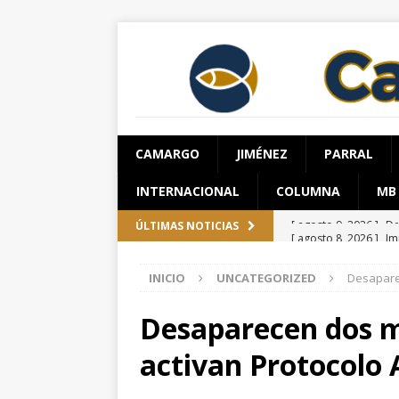
CAMARGO
JIMÉNEZ
PARRAL
INTERNACIONAL
COLUMNA
MB
[ agosto 8, 2026 ]
Im
ÚLTIMAS NOTICIAS
ESTATAL
INICIO
UNCATEGORIZED
Desapare
[ agosto 8, 2026 ]
Mu
ESTATAL
Desaparecen dos m
[ agosto 8, 2026 ]
Se
activan Protocolo 
ESTATAL