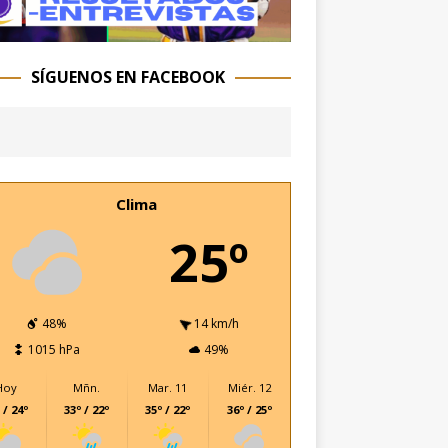
SÍGUENOS EN FACEBOOK
Clima
25º
48%
14 km/h
1015 hPa
49%
Hoy
Mñn.
Mar. 11
Miér. 12
 / 24º
33º / 22º
35º / 22º
36º / 25º