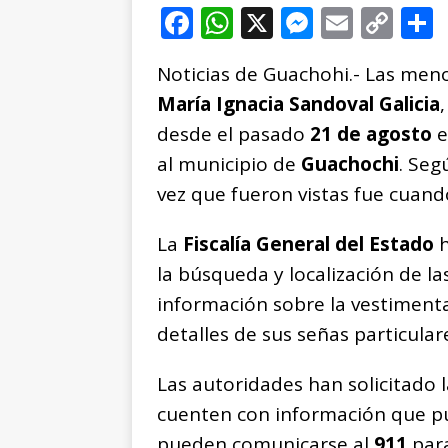
F
W
X
M
E
C
a
h
e
m
o
Noticias de Guachohi.- Las men
c
at
ss
ai
p
María Ignacia Sandoval Galicia
e
s
e
l
y
desde el pasado
21 de agosto
e
b
A
n
Li
al municipio de
Guachochi
. Seg
o
p
g
n
t
vez que fueron vistas fue cuando
o
p
e
k
r
k
r
La
Fiscalía General del Estado
h
la búsqueda y localización de l
información sobre la vestiment
detalles de sus señas particular
Las autoridades han solicitado 
cuenten con información que pu
pueden comunicarse al
911
para