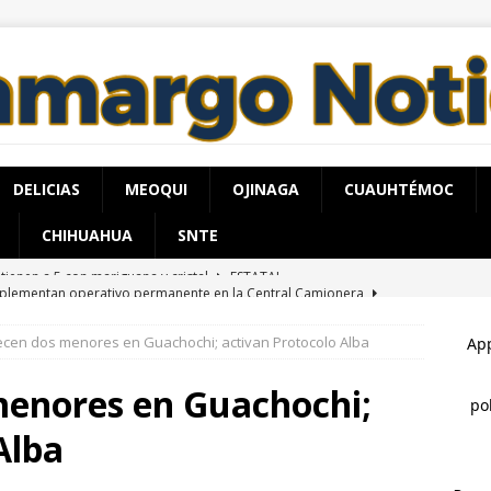
DELICIAS
MEOQUI
OJINAGA
CUAUHTÉMOC
CHIHUAHUA
SNTE
plementan operativo permanente en la Central Camionera
cen dos menores en Guachochi; activan Protocolo Alba
ere por sobredosis en su casa de la colonia Juan Güereca
enores en Guachochi;
 reúne Rafa Loera con Santiago Taboada en la Ciudad de México
Alba