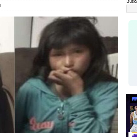
Busc
amos a sacar a Morena, son enemigos del campo”: encabeza
d
eso Estatal Campesino
ESTATAL
tienen a 5 con mariguana y cristal
ESTATAL
Q