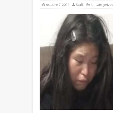
[ agosto 8, 2026 ]
“V
octubre 7, 2024
Staff
Uncategorize
Arturo Medina Congr
[ agosto 9, 2026 ]
De