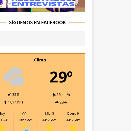
SÍGUENOS EN FACEBOOK
Clima
29º
35%
15 km/h
1014 hPa
28%
Hoy
Mñn.
Sáb. 8
Dom. 9
 / 23º
34º / 22º
34º / 22º
34º / 23º