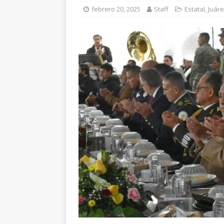
requiere al menos 6
febrero 20, 2025
Staff
Estatal
,
Juár
[ agosto 6, 2026 ]
Al
unidad en el PAN