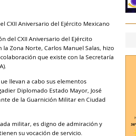
C
o
l CXII Aniversario del Ejército Mexicano
m
p
 del CXII Aniversario del Ejército
ar
en la Zona Norte, Carlos Manuel Salas, hizo
i
 colaboración que existe con la Secretaría
A).
 que llevan a cabo sus elementos
gadier Diplomado Estado Mayor, José
te de la Guarnición Militar en Ciudad
 cada militar, es digno de admiración y
36º
enen su vocación de servicio.