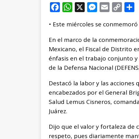
F
W
X
M
E
C
a
h
e
m
o
• Este miércoles se conmemoró e
c
at
ss
ai
p
e
s
e
l
y
En el marco de la conmemoración
b
A
n
Li
Mexicano, el Fiscal de Distrito 
o
p
g
n
t
énfasis en el trabajo conjunto y
o
p
e
k
r
de la Defensa Nacional (DEFENS
k
r
Destacó la labor y las acciones
encabezados por el General Bri
Salud Lemus Cisneros, comandan
Juárez.
Dijo que el valor y fortaleza de
respeto, pues diariamente manti