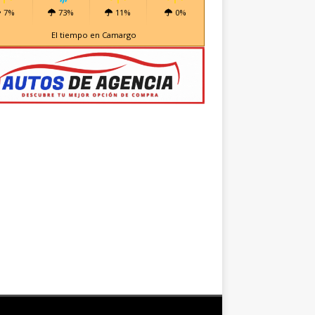
7%
73%
11%
0%
El tiempo en Camargo