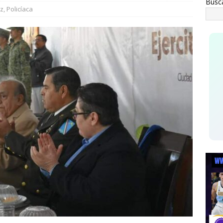
Busc
0 elementos más
ESTATAL
ez
,
Policíaca
an Falomir se reúne con vecinos de El Saucito y lleva mensaje de
ESTATAL
Ele