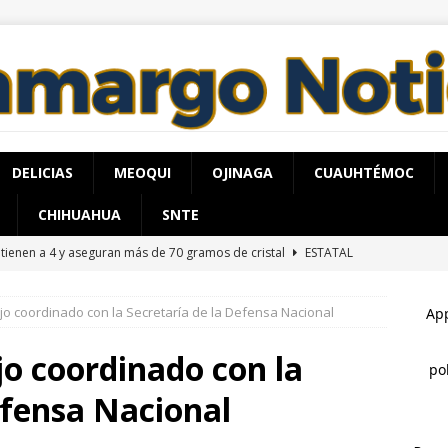
DELICIAS
MEOQUI
OJINAGA
CUAUHTÉMOC
CHIHUAHUA
SNTE
tienen a 4 y aseguran más de 70 gramos de cristal
ESTATAL
pervisa secretario de Salud atención y operación de Centros de
jo coordinado con la Secretaría de la Defensa Nacional
o de Chihuahua
ESTATAL
cía a su esposa con gasolina para matarla; lo detienen
o coordinado con la
efensa Nacional
adalupe y Calvo opera con 21 policías municipales; corporación