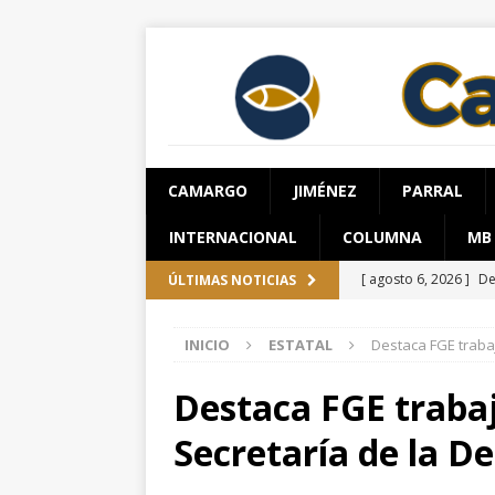
CAMARGO
JIMÉNEZ
PARRAL
INTERNACIONAL
COLUMNA
MB
[ agosto 6, 2026 ]
De
ÚLTIMAS NOTICIAS
[ agosto 6, 2026 ]
Su
INICIO
ESTATAL
Destaca FGE traba
Salud en el municipi
[ agosto 6, 2026 ]
Ro
Destaca FGE trabaj
ESTATAL
Secretaría de la D
[ agosto 6, 2026 ]
Gu