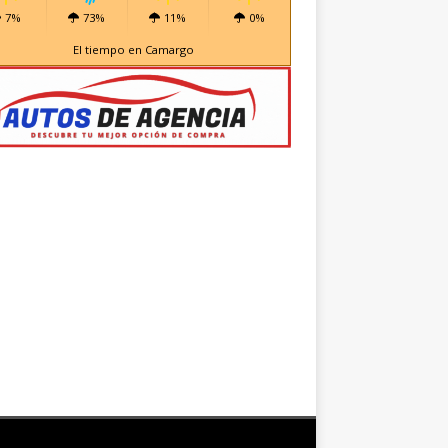
7%
73%
11%
0%
El tiempo en Camargo