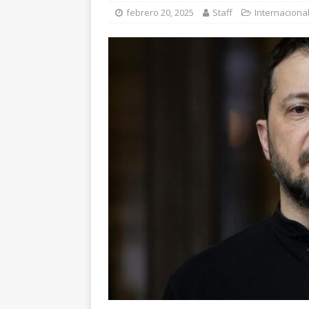
requiere al menos 6
febrero 20, 2025
Staff
Internaciona
[ agosto 6, 2026 ]
Al
unidad en el PAN