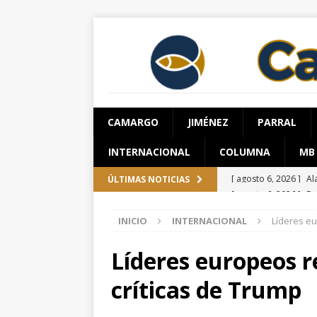
CAMARGO
JIMÉNEZ
PARRAL
INTERNACIONAL
COLUMNA
MB
[ agosto 6, 2026 ]
De
ÚLTIMAS NOTICIAS
[ agosto 6, 2026 ]
Su
INICIO
INTERNACIONAL
Líderes eu
Salud en el municipi
[ agosto 6, 2026 ]
Ro
Líderes europeos r
ESTATAL
críticas de Trump
[ agosto 6, 2026 ]
Gu