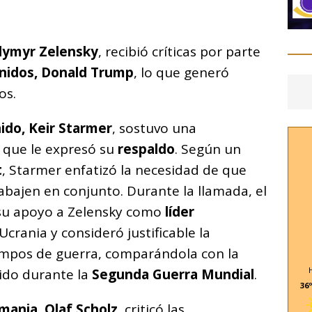
C
o
odymyr Zelensky
, recibió críticas por parte
m
nidos, Donald Trump
, lo que generó
p
os.
ar
i
ido, Keir Starmer
, sostuvo una
a que le expresó su
respaldo
. Según un
t
, Starmer enfatizó la necesidad de que
rabajen en conjunto. Durante la llamada, el
 su apoyo a Zelensky como
líder
Ucrania y consideró justificable la
empos de guerra, comparándola con la
ido durante la
Segunda Guerra Mundial
.
36º
emania, Olaf Scholz
, criticó las