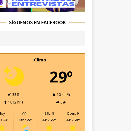
SÍGUENOS EN FACEBOOK
Clima
29º
33%
10 km/h
1012 hPa
5%
Hoy
Mñn.
Sáb. 8
Dom. 9
 / 23º
34º / 22º
34º / 22º
34º / 23º