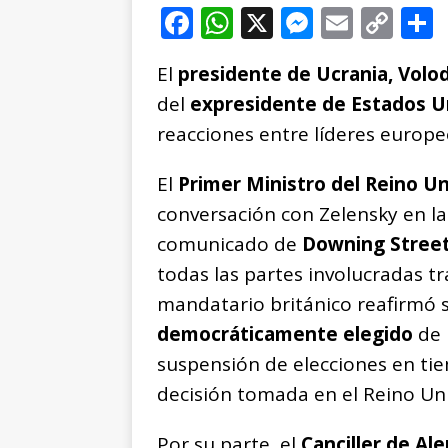
F
W
X
M
E
C
a
h
e
m
o
El
presidente de Ucrania, Vol
c
at
ss
ai
p
del
expresidente de Estados U
e
s
e
l
y
reacciones entre líderes europe
b
A
n
Li
o
p
g
n
t
El
Primer Ministro del Reino Un
o
p
e
k
r
conversación con Zelensky en l
k
r
comunicado de
Downing Stree
todas las partes involucradas t
mandatario británico reafirmó
democráticamente elegido
de 
suspensión de elecciones en ti
decisión tomada en el Reino Un
Por su parte, el
Canciller de Al