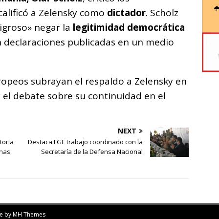
calificó a Zelensky como
dictador
. Scholz
ligroso» negar la
legitimidad democrática
n declaraciones publicadas en un medio
uropeos subrayan el respaldo a Zelensky en
y el debate sobre su continuidad en el
NEXT
toria
Destaca FGE trabajo coordinado con la
onas
Secretaría de la Defensa Nacional
me by
MH Themes