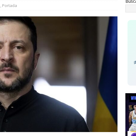
Busc
0 elementos más
ESTATAL
l
,
Portada
an Falomir se reúne con vecinos de El Saucito y lleva mensaje de
ESTATAL
Eagles 