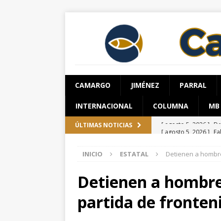
CAMARGO
JIMÉNEZ
PARRAL
INTERNACIONAL
COLUMNA
MB
[ agosto 5, 2026 ]
Fa
ÚLTIMAS NOTICIAS
vehículo en el perifé
INICIO
ESTATAL
Detienen a hombre
[ agosto 5, 2026 ]
To
y Fuerza Aérea
CH
Detienen a hombre 
[ agosto 5, 2026 ]
Ex
partida de fronteni
ESTATAL