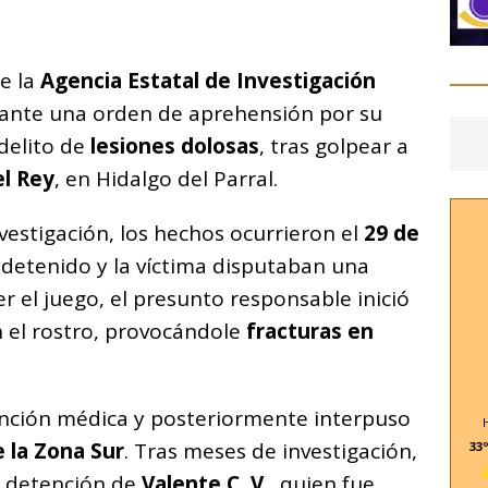
C
o
de la
Agencia Estatal de Investigación
m
nte una orden de aprehensión por su
p
delito de
lesiones dolosas
, tras golpear a
ar
el Rey
, en Hidalgo del Parral.
i
vestigación, los hechos ocurrieron el
29 de
 detenido y la víctima disputaban una
er el juego, el presunto responsable inició
n el rostro, provocándole
fracturas en
ención médica y posteriormente interpuso
e la Zona Sur
. Tras meses de investigación,
33º
a detención de
Valente C. V.
, quien fue