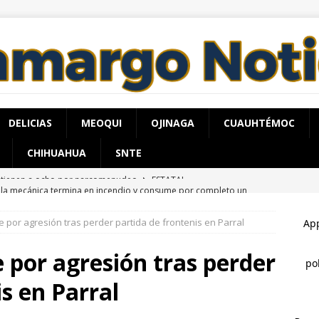
DELICIAS
MEOQUI
OJINAGA
CUAUHTÉMOC
CHIHUAHUA
SNTE
lla mecánica termina en incendio y consume por completo un
rico de la Juventud
ESTATAL
 por agresión tras perder partida de frontenis en Parral
do listo: hoy inaugura Marco Bonilla el paso superior de Aldama
IHUAHUA MARCO BONILLA
por agresión tras perder
ceso de velocidad provoca choque y deja dos mujeres lesionadas
s en Parral