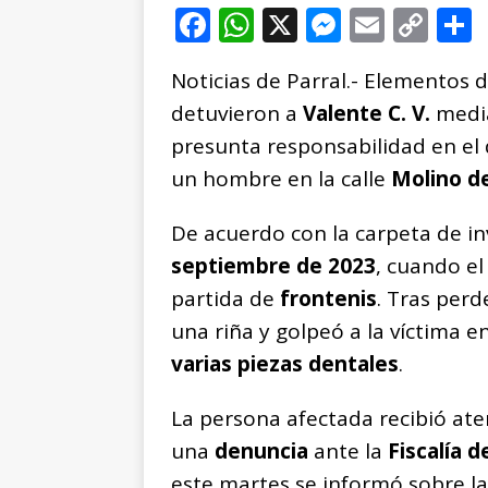
F
W
X
M
E
C
a
h
e
m
o
Noticias de Parral.- Elementos 
c
at
ss
ai
p
detuvieron a
Valente C. V.
media
e
s
e
l
y
presunta responsabilidad en el 
b
A
n
Li
un hombre en la calle
Molino d
o
p
g
n
t
o
p
e
k
r
De acuerdo con la carpeta de in
k
r
septiembre de 2023
, cuando el
partida de
frontenis
. Tras perd
una riña y golpeó a la víctima e
varias piezas dentales
.
La persona afectada recibió at
una
denuncia
ante la
Fiscalía d
este martes se informó sobre l