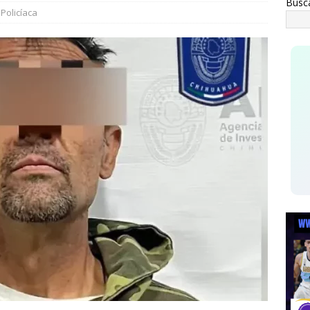
Busc
trega Marco Bonilla rehabilitación del parque Mármol III en
,
Policíaca
mil 500 vecinos
CHIHUAHUA MARCO BONILLA
tienen a ocho por narcomenudeo
ESTATAL