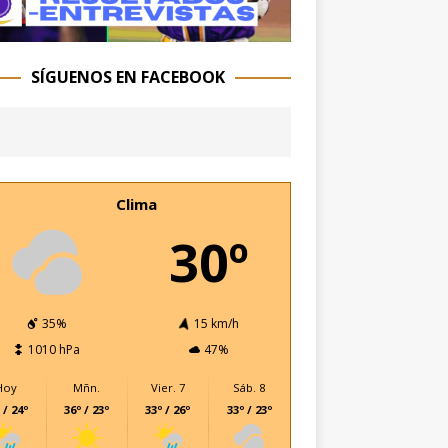
SÍGUENOS EN FACEBOOK
Clima
30º
35%
15 km/h
1010 hPa
47%
Hoy
Mñn.
Vier. 7
Sáb. 8
 / 24º
36º / 23º
33º / 26º
33º / 23º