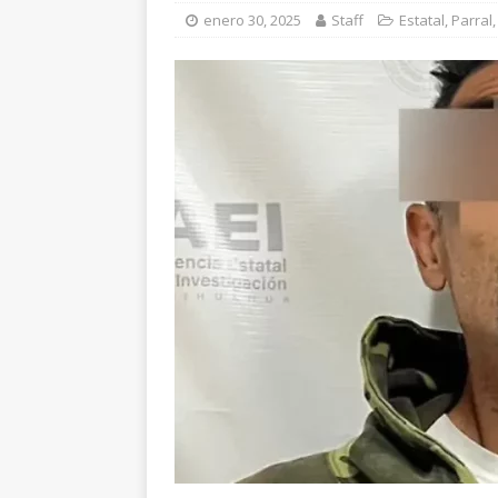
[ agosto 5, 2026 ]
En
enero 30, 2025
Staff
Estatal
,
Parral
beneficio de más de 
[ agosto 5, 2026 ]
De