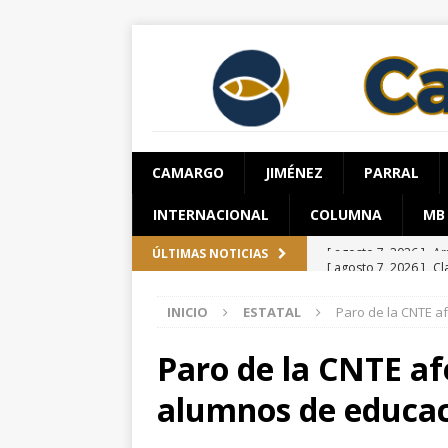
CAMARGO
JIMÉNEZ
PARRAL
INTERNACIONAL
COLUMNA
MB
[ agosto 7, 2026 ]
Cl
ÚLTIMAS NOTICIAS
Parque Colibrí
CH
INICIO
ESTATAL
Paro de la CNTE a
[ agosto 7, 2026 ]
De
aprehensión
ESTA
Paro de la CNTE af
[ agosto 7, 2026 ]
Ma
alumnos de educac
encuestas
ESTATA