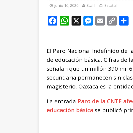
[ agosto 7, 2026 ]
Ca
junio 16, 2026
Staff
Estatal
como motor de la e
F
W
X
M
E
C
[ agosto 7, 2026 ]
Ar
a
h
e
m
o
c
at
ss
ai
p
e
s
e
l
y
El Paro Nacional Indefinido de 
b
A
n
Li
de educación básica. Cifras de l
o
p
g
n
t
señalan que un millón 390 mil 6
o
p
e
k
r
secundaria permanecen sin clase
k
r
magisterio. Oaxaca es la entid
La entrada
Paro de la CNTE afe
educación básica
se publicó pr