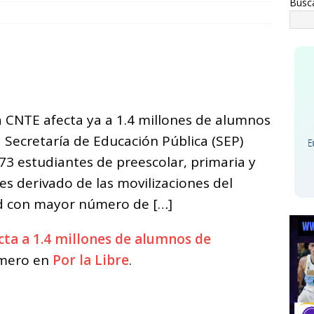
Busc
naco reconoce la trayectoria de comerciantes y destaca su papel
conomía
ESTATAL
C
restan a 6 y aseguran 100 gramos de cristal
ESTATAL
o
m
p
la CNTE afecta ya a 1.4 millones de alumnos
ar
a Secretaría de Educación Pública (SEP)
Europ
i
73 estudiantes de preescolar, primaria y
s derivado de las movilizaciones del
ad con mayor número de […]
cta a 1.4 millones de alumnos de
imero en
Por la Libre
.