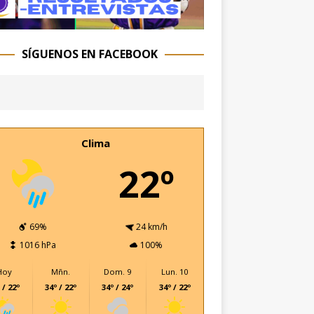
SÍGUENOS EN FACEBOOK
Clima
22º
69%
24 km/h
1016 hPa
100%
Hoy
Mñn.
Dom. 9
Lun. 10
 / 22º
34º / 22º
34º / 24º
34º / 22º